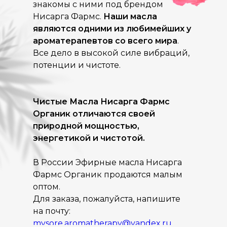
знакомы с ними под брендом
Нисарга Фармс.
Наши масла
являются одними из любимейших у
ароматерапевтов со всего мира
.
Все дело в высокой силе вибраций,
потенции и чистоте.
Чистые Масла Нисарга Фармс
Органик отличаются своей
природной мощностью,
энергетикой и чистотой.
Узнавать о ближайших Вебинарах и
В России Эфирные масла
Нисарга
Мероприятиях можно,
подписавшись на рассылку.
Фармс Органик
продаются малым
оптом.
Для заказа, пожалуйста, напишите
на почту:
mysore.aro
matherapy@yandex.ru