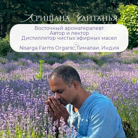
Восточный ароматерапевт
Автор и лектор
Дистиллятор чистых эфирных масел
Nisarga Farms Organic, Гималаи, Индия