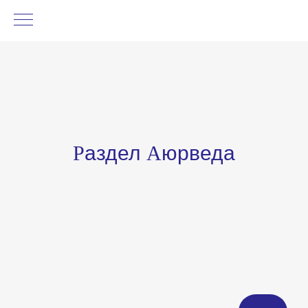
Р
аздел
А
юрведа