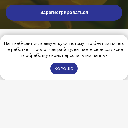
Зарегистрироваться
Эфирное масло
Наш веб-сайт использует куки, потому что без них ничего
Нагармота
не работает. Продолжая работу, вы даете свое согласие
на обработку своих персональных данных.
Нисарга Фармс Органик
ХОРОШО
Телефон:
+7 996 611 55 09
Email:
mysore.aro
matherapy@yandex.ru
ИП Йадав Анастасия Сергеевна
ИНН 270310560161
ОГРНИП 325619600185620