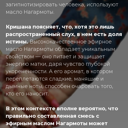
загипнотизировать человека, используют
масло Нагармоты.
Кришана поясняет, что, хотя это лишь
распространенный слух, в нем есть доля
истины.
Высококачественное эфирное
масло Нагармоты обладает уникальным
свойством — оно питает и защищает
энергию матки, даря чувство глубокой
укорененности. А его аромат, в котором
переплетаются сладкие, манящие и
дымные ноты, способен очаровать того,
кто его наносит.
В этом контексте вполне вероятно, что
правильно составленная смесь с
эфирным маслом Нагармоты может